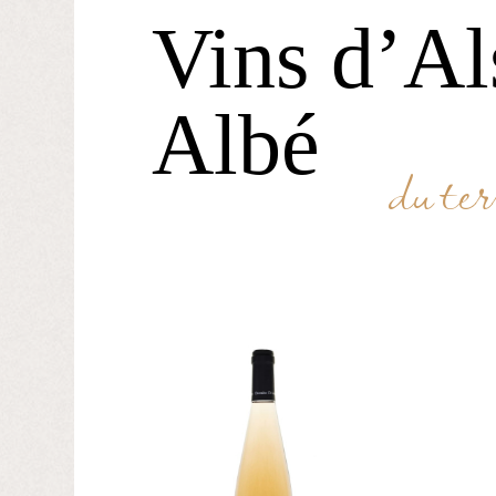
Vins d’Al
Albé
du ter