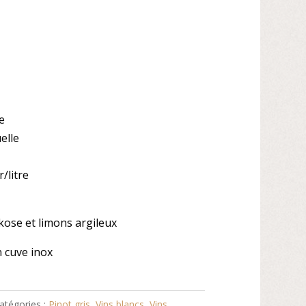
e
elle
r/litre
rkose et limons argileux
 cuve inox
atégories :
Pinot gris
,
Vins blancs
,
Vins