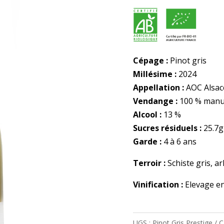
Cépage :
Pinot gris
Millésime :
2024
Appellation :
AOC Alsac
Vendange :
100 % manu
Alcool :
13 %
Sucres résiduels :
25.7g
Garde :
4 à 6 ans
Terroir :
Schiste gris, a
Vinification :
Elevage en
UGS :
Pinot Gris Prestige
C